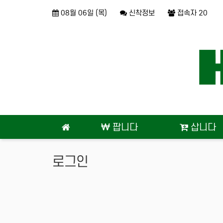
상단 네비
08월 06일 (목)
신착정보
접속자 20
메인 메뉴
팝니다
삽니다
로그인