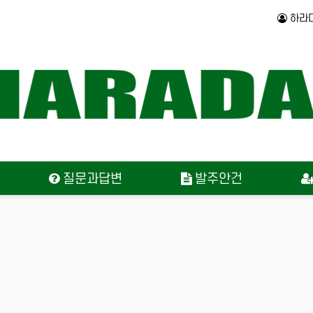
하라
질문과답변
발주안건