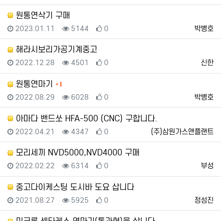
원통연삭기 구매
등록일
조회
추천
등록자
2023.01.11
5144
0
박병호
해라시보리가공기계중고
등록일
조회
추천
등록자
2022.12.28
4501
0
신한
댓글
원통연마기
1
등록일
조회
추천
등록자
2022.08.29
6028
0
박병호
아마다 밴드쏘 HFA-500 (CNC) 구합니다.
등록일
조회
추천
등록자
2022.04.21
4347
0
(주)삼원가스앤플랜트
모리세끼 NVD5000,NVD4000 구매
등록일
조회
추천
등록자
2022.02.22
6314
0
부성
중고다이케스팅 도시바 도요 삽니다
등록일
조회
추천
등록자
2021.08.27
5925
0
정성진