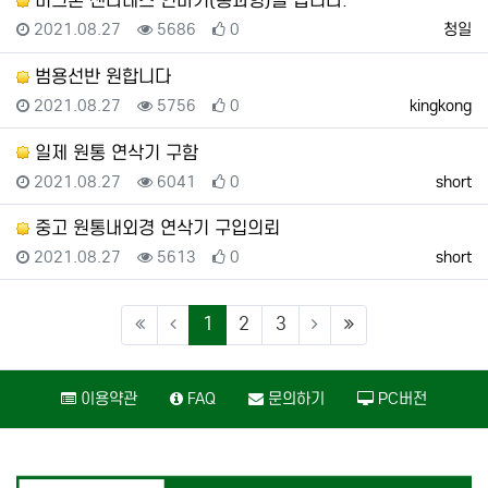
미크론 센타레스 연마기(통과형)을 삽니다.
등록일
조회
추천
등록자
2021.08.27
5686
0
청일
범용선반 원합니다
등록일
조회
추천
등록자
2021.08.27
5756
0
kingkong
일제 원통 연삭기 구함
등록일
조회
추천
등록자
2021.08.27
6041
0
short
중고 원통내외경 연삭기 구입의뢰
등록일
조회
추천
등록자
2021.08.27
5613
0
short
(current)
(last)
1
2
3
이용약관
FAQ
문의하기
PC버전
카피라이트