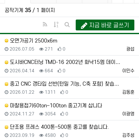
공작기계
35
/ 1 페이지
RSS
게시물 정렬
지금 바로 글쓰기
게시판 검색
오면가공기 2500x6m
등록일
조회
추천
등록자
2026.07.05
271
0
광섭
도시바CNC터닝 TMD-16 2002년 화낙15엠 데이…
등록일
조회
추천
등록자
2026.04.14
664
0
이민수
중고 CNC 갱타입 선반(턴밀 기능, C축 포함) 찾습…
등록일
조회
추천
등록자
2026.01.22
1311
0
김동훈
마찰용접기60ton~100ton 중고기계 삽니다
등록일
조회
추천
등록자
2024.11.27
3054
0
이광영
단조용 프레스 400톤~500톤 중고를 찾습니다.
등록일
조회
추천
등록자
2023.09.19
4580
0
김주성