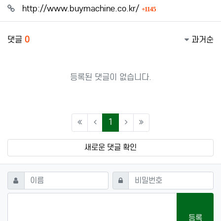
관련자료
회 연결
http://www.buymachine.co.kr/
1145
댓글
0
과거순
등록된 댓글이 없습니다.
(current)
1
새로운 댓글 확인
댓글쓰기
필수
필수
이름
비밀번호
등록