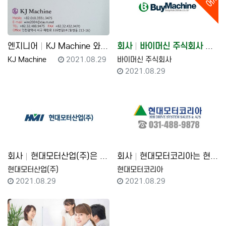
엔지니어
KJ Machine 와이어컷팅 수리 및 판매 일본 기계…
회사
바이머신 주식회사 일본중고공작기계 설비 수입판매
등록자
등록일
등록자
KJ Machine
2021.08.29
바이머신 주식회사
등록일
2021.08.29
회사
현대모터산업(주)은 (주)현대중공업의 대리점으로서 대한…
회사
현대모터코리아는 현대중공업의 전동기, 감속기, 인버터,…
등록자
등록자
현대모터산업(주)
현대모터코리아
등록일
등록일
2021.08.29
2021.08.29