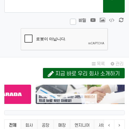
동영상
이미지
코드
새
비밀
목록
관리
지금 바로 우리 회사 소개하기
업체 및 엔지니어 소개 분류 목록
이전 분류
다음
전체
회사
공장
매장
엔지니어
서비스
기타P