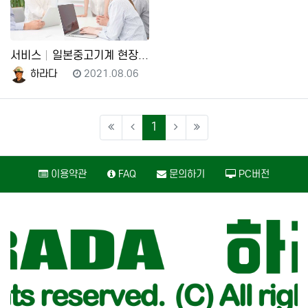
서비스
일본중고기계 현장 방문! 동경/도쿄 오사카 현지통역이 …
등록자
등록일
2021.08.06
하라다
(current)
1
이용약관
FAQ
문의하기
PC버전
카피라이트