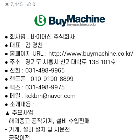
컨텐츠 정보
조회
추천
7,445
0
본문
● 회사명 : 바이머신 주식회사
● 대표 : 김 경찬
● 홈페이지 URL :
http://www.buymachine.co.kr/
● 주소 : 경기도 시흥시 산기대학로 138 101호
● 전화 : 031-498-9965
● 핸드폰 : 010-9190-8899
● 팩스 : 031-498-9975
● 메일 :
kckbm@naver.com
● 소개내용 :
▲ 주요사업
- 해외중고 공작기계, 설비 수입판매
- 기계, 설비 설치 및 시운전
- 공장이전