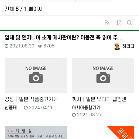
전체
8
/ 1 페이지
RSS
게시물 
게시
업체 및 엔지니어 소개 게시판이란? 이용전 꼭 읽어 주…
등록일
조회
등록자
2021.08.30
6705
하라다
공장
일본 식품중고기계 구함(터널 오븐기 등)
회사
일본 부라더 탭핑센타 및 공작기계 필요하시면 전화주세요…
등록자
등록일
등록자
천종태
2024.04.25
아시아종합기계
등록일
2021.08.27
열람중